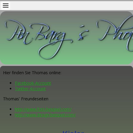
Hier finden Sie Thomas online:
Facebook-Account
Twitter-Account
Thomas' Freundeseiten
http://www.foto.beispiel.com/
http://www.design.beispiel.com/