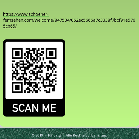
https://www.schoener-
fernsehen.com/welcome/847534/062ec5666a7c3338f7bcf91e576
5cb65/
© 2019 - PinBarg - Alle Rechte vorbehalten.