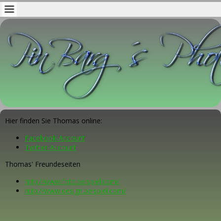
Hier finden Sie Thomas online:
Facebook-Account
Twitter-Account
Thomas' Freundeseiten
http://www.foto.beispiel.com/
http://www.design.beispiel.com/