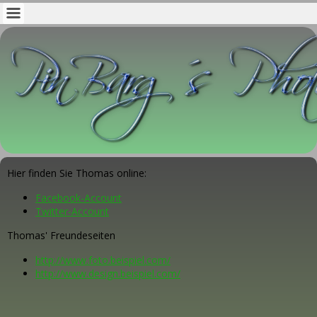
Hier finden Sie Thomas online:
Facebook-Account
Twitter-Account
Thomas' Freundeseiten
http://www.foto.beispiel.com/
http://www.design.beispiel.com/